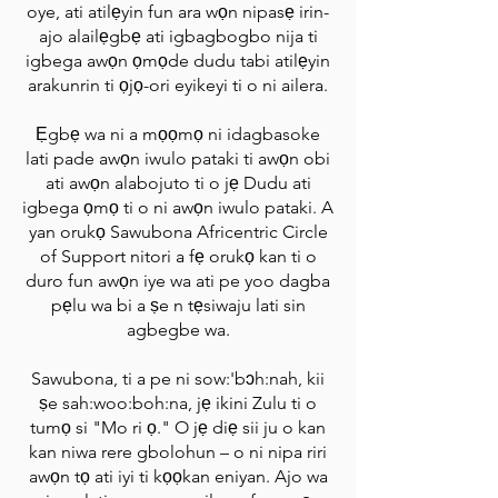
oye, ati atilẹyin fun ara wọn nipasẹ irin-
ajo alailẹgbẹ ati igbagbogbo nija ti
igbega awọn ọmọde dudu tabi atilẹyin
arakunrin ti ọjọ-ori eyikeyi ti o ni ailera.
Ẹgbẹ wa ni a mọọmọ ni idagbasoke
lati pade awọn iwulo pataki ti awọn obi
ati awọn alabojuto ti o jẹ Dudu ati
igbega ọmọ ti o ni awọn iwulo pataki. A
yan orukọ Sawubona Africentric Circle
of Support nitori a fẹ orukọ kan ti o
duro fun awọn iye wa ati pe yoo dagba
pẹlu wa bi a ṣe n tẹsiwaju lati sin
agbegbe wa.
Sawubona, ti a pe ni sow:'bɔh:nah, kii
ṣe sah:woo:boh:na, jẹ ikini Zulu ti o
tumọ si "Mo ri ọ." O jẹ diẹ sii ju o kan
kan niwa rere gbolohun – o ni nipa riri
awọn tọ ati iyi ti kọọkan eniyan. Ajo wa