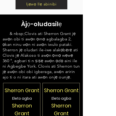
Ijẹwọ Ilẹ abinibi
Àjọ-oludasilẹ
& nbsp;Clovis ati Sherron Grant jẹ
awọn obi ti awọn ọmọ agbalagba 2,
ọkan ninu wọn ni awọn iwulo pataki.
Sherron jẹ oludari ile-iwe alakọbẹrẹ ati
Clovis jẹ Alakoso ti awọn ọmọ wẹwẹ
360 °, agbari ti n ṣiṣẹ awọn ọdọ aini ile
ni Agbegbe York. Clovis ati Sherron tun
jẹ awọn obi obi igberaga, awọn aririn
ajo ti o ni itara ati awọn onjẹ ounjẹ.
Sherron Grant
Sherron Grant
Eleto agba
Eleto agba
Sherron
Sherron
Grant
Grant