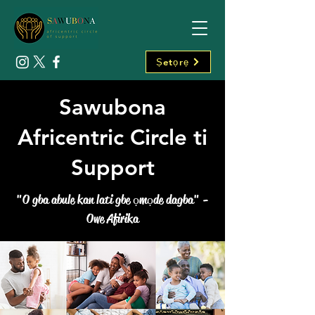
Ṣetọrẹ
Sawubona
Africentric Circle ti
Support
"O gba abule kan lati gbe ọmọde dagba" -
Owe Afirika