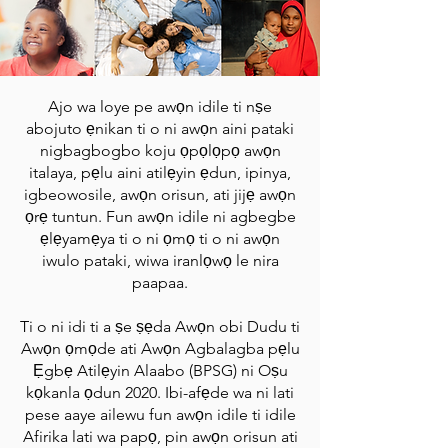
Ajo wa loye pe awọn idile ti nṣe
abojuto ẹnikan ti o ni awọn aini pataki
nigbagbogbo koju ọpọlọpọ awọn
italaya, pẹlu aini atilẹyin ẹdun, ipinya,
igbeowosile, awọn orisun, ati jijẹ awọn
ọrẹ tuntun. Fun awọn idile ni agbegbe
ẹlẹyamẹya ti o ni ọmọ ti o ni awọn
iwulo pataki, wiwa iranlọwọ le nira
paapaa.
Ti o ni idi ti a ṣe ṣẹda Awọn obi Dudu ti
Awọn ọmọde ati Awọn Agbalagba pẹlu
Ẹgbẹ Atilẹyin Alaabo (BPSG) ni Oṣu
kọkanla ọdun 2020. Ibi-afẹde wa ni lati
pese aaye ailewu fun awọn idile ti idile
Afirika lati wa papọ, pin awọn orisun ati