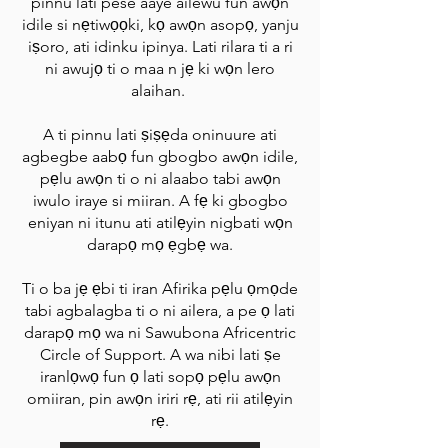
pinnu lati pese aaye ailewu fun awọn
idile si nẹtiwọọki, kọ awọn asopọ, yanju
iṣoro, ati idinku ipinya. Lati rilara ti a ri
ni awujọ ti o maa n jẹ ki wọn lero
alaihan.
A ti pinnu lati ṣiṣẹda oninuure ati
agbegbe aabọ fun gbogbo awọn idile,
pẹlu awọn ti o ni alaabo tabi awọn
iwulo iraye si miiran. A fẹ ki gbogbo
eniyan ni itunu ati atilẹyin nigbati wọn
darapọ mọ ẹgbẹ wa.
Ti o ba jẹ ẹbi ti iran Afirika pẹlu ọmọde
tabi agbalagba ti o ni ailera, a pe ọ lati
darapọ mọ wa ni Sawubona Africentric
Circle of Support. A wa nibi lati ṣe
iranlọwọ fun ọ lati sopọ pẹlu awọn
omiiran, pin awọn iriri rẹ, ati rii atilẹyin
rẹ.